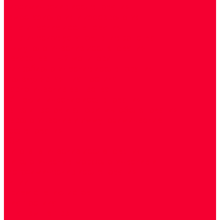
Биохимические исследования
Гемостазиология и изосерология
Генетические исследования
Генетическое установление родства
Иммунологические исследования
Лекарственный мониторинг
Микробиологические исследования
Молекулярная диагностика
Наркотические вещества
Общеклинические исследования
Панели тестов и алгоритмы обследования
Серологические и иммунохимические
исследования
УЗИ
Цитогенетические исследования
Цитологические, морфологические и
гистохимические исследования
Акции
Прием специалистов
Диагностика
О нашем центре