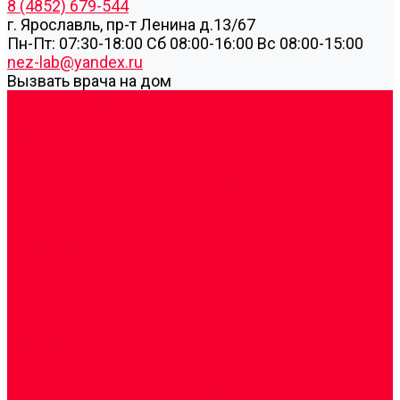
8 (4852) 679-544
г. Ярославль, пр-т Ленина д.13/67
Пн-Пт: 07:30-18:00 Cб 08:00-16:00 Вс 08:00-15:00
nez-lab@yandex.ru
Вызвать врача на дом
Cдать анализы
Аутоиммунные заболевания
Биохимические исследования
Гемостазиология и изосерология
Генетические исследования
Генетическое установление родства
Иммунологические исследования
Лекарственный мониторинг
Микробиологические исследования
Молекулярная диагностика
Наркотические вещества
Общеклинические исследования
Панели тестов и алгоритмы обследования
Серологические и иммунохимические
исследования
УЗИ
Цитогенетические исследования