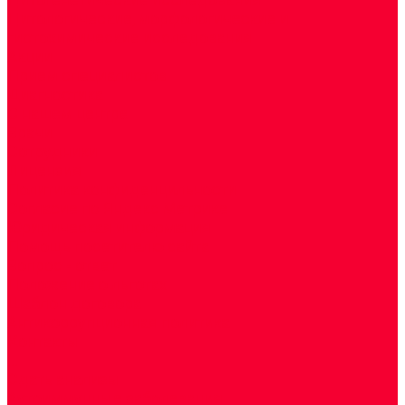
Цитологические, морфологические и
гистохимические исследования
Акции
Прием специалистов
Диагностика
О нашем центре
Врачи
Сотрудники
Лицензия
Политика конфиденцильности
Согласие по Яндекс Метрике
Юридическая информация
Помощь посетителю сайта
Вопрос - ответ
Положение о льготах
Шаблон договора
Антикоррупционная политика
Контакты
...
Cдать анализы
Аутоиммунные заболевания