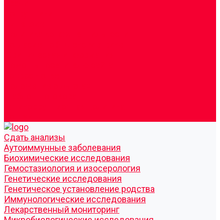
Врачи
Сотрудники
Лицензия
Политика конфиденцильности
Согласие по Яндекс Метрике
Юридическая информация
Помощь посетителю сайта
Вопрос - ответ
Положение о льготах
Шаблон договора
Антикоррупционная политика
Контакты
Cдать анализы
Аутоиммунные заболевания
Биохимические исследования
Гемостазиология и изосерология
Генетические исследования
Генетическое установление родства
Иммунологические исследования
Лекарственный мониторинг
Микробиологические исследования