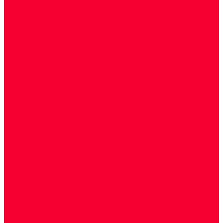
Цитологические, морфологические и
гистохимические исследования
Акции
Прием специалистов
Диагностика
О нашем центре
Врачи
Сотрудники
Лицензия
Политика конфиденцильности
Согласие по Яндекс Метрике
Юридическая информация
Помощь посетителю сайта
Вопрос - ответ
Положение о льготах
Шаблон договора
Антикоррупционная политика
Контакты
...
Cдать анализы
Аутоиммунные заболевания