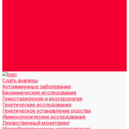
Врачи
Сотрудники
Лицензия
Политика конфиденцильности
Согласие по Яндекс Метрике
Юридическая информация
Помощь посетителю сайта
Вопрос - ответ
Положение о льготах
Шаблон договора
Антикоррупционная политика
Контакты
Cдать анализы
Аутоиммунные заболевания
Биохимические исследования
Гемостазиология и изосерология
Генетические исследования
Генетическое установление родства
Иммунологические исследования
Лекарственный мониторинг
Микробиологические исследования