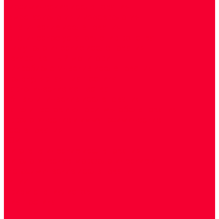
Биохимические исследования
Гемостазиология и изосерология
Генетические исследования
Генетическое установление родства
Иммунологические исследования
Лекарственный мониторинг
Микробиологические исследования
Молекулярная диагностика
Наркотические вещества
Общеклинические исследования
Панели тестов и алгоритмы обследования
Серологические и иммунохимические
исследования
УЗИ
Цитогенетические исследования
Цитологические, морфологические и
гистохимические исследования
Акции
Прием специалистов
Диагностика
О нашем центре