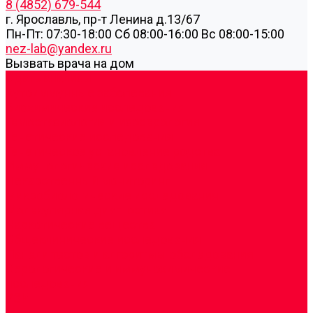
8 (4852) 679-544
г. Ярославль, пр-т Ленина д.13/67
Пн-Пт: 07:30-18:00 Cб 08:00-16:00 Вс 08:00-15:00
nez-lab@yandex.ru
Вызвать врача на дом
Cдать анализы
Аутоиммунные заболевания
Биохимические исследования
Гемостазиология и изосерология
Генетические исследования
Генетическое установление родства
Иммунологические исследования
Лекарственный мониторинг
Микробиологические исследования
Молекулярная диагностика
Наркотические вещества
Общеклинические исследования
Панели тестов и алгоритмы обследования
Серологические и иммунохимические
исследования
УЗИ
Цитогенетические исследования