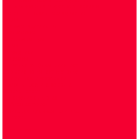
Цитологические, морфологические и
гистохимические исследования
Акции
Прием специалистов
Диагностика
О нашем центре
Врачи
Сотрудники
Лицензия
Политика конфиденцильности
Согласие по Яндекс Метрике
Юридическая информация
Помощь посетителю сайта
Вопрос - ответ
Положение о льготах
Шаблон договора
Антикоррупционная политика
Контакты
...
Cдать анализы
Аутоиммунные заболевания