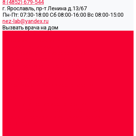
8 (4852) 679-544
г. Ярославль, пр-т Ленина д.13/67
Пн-Пт: 07:30-18:00 Cб 08:00-16:00 Вс 08:00-15:00
nez-lab@yandex.ru
Вызвать врача на дом
Cдать анализы
Аутоиммунные заболевания
Биохимические исследования
Гемостазиология и изосерология
Генетические исследования
Генетическое установление родства
Иммунологические исследования
Лекарственный мониторинг
Микробиологические исследования
Молекулярная диагностика
Наркотические вещества
Общеклинические исследования
Панели тестов и алгоритмы обследования
Серологические и иммунохимические
исследования
УЗИ
Цитогенетические исследования