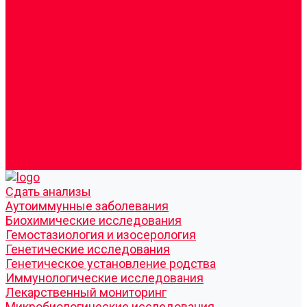
Врачи
Сотрудники
Лицензия
Политика конфиденцильности
Согласие по Яндекс Метрике
Юридическая информация
Помощь посетителю сайта
Вопрос - ответ
Положение о льготах
Шаблон договора
Антикоррупционная политика
Контакты
Cдать анализы
Аутоиммунные заболевания
Биохимические исследования
Гемостазиология и изосерология
Генетические исследования
Генетическое установление родства
Иммунологические исследования
Лекарственный мониторинг
Микробиологические исследования