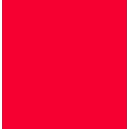
Биохимические исследования
Гемостазиология и изосерология
Генетические исследования
Генетическое установление родства
Иммунологические исследования
Лекарственный мониторинг
Микробиологические исследования
Молекулярная диагностика
Наркотические вещества
Общеклинические исследования
Панели тестов и алгоритмы обследования
Серологические и иммунохимические
исследования
УЗИ
Цитогенетические исследования
Цитологические, морфологические и
гистохимические исследования
Акции
Прием специалистов
Диагностика
О нашем центре