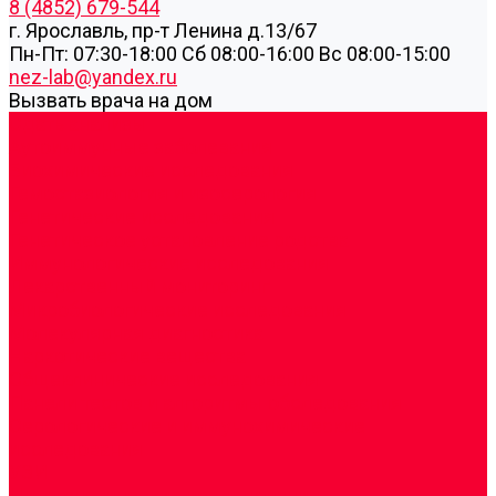
8 (4852) 679-544
г. Ярославль, пр-т Ленина д.13/67
Пн-Пт: 07:30-18:00 Cб 08:00-16:00 Вс 08:00-15:00
nez-lab@yandex.ru
Вызвать врача на дом
Cдать анализы
Аутоиммунные заболевания
Биохимические исследования
Гемостазиология и изосерология
Генетические исследования
Генетическое установление родства
Иммунологические исследования
Лекарственный мониторинг
Микробиологические исследования
Молекулярная диагностика
Наркотические вещества
Общеклинические исследования
Панели тестов и алгоритмы обследования
Серологические и иммунохимические
исследования
УЗИ
Цитогенетические исследования