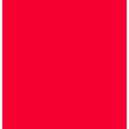
Биохимические исследования
Гемостазиология и изосерология
Генетические исследования
Генетическое установление родства
Иммунологические исследования
Лекарственный мониторинг
Микробиологические исследования
Молекулярная диагностика
Наркотические вещества
Общеклинические исследования
Панели тестов и алгоритмы обследования
Серологические и иммунохимические
исследования
УЗИ
Цитогенетические исследования
Цитологические, морфологические и
гистохимические исследования
Акции
Прием специалистов
Диагностика
О нашем центре