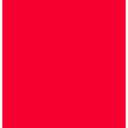
Цитологические, морфологические и
гистохимические исследования
Акции
Прием специалистов
Диагностика
О нашем центре
Врачи
Сотрудники
Лицензия
Политика конфиденцильности
Согласие по Яндекс Метрике
Юридическая информация
Помощь посетителю сайта
Вопрос - ответ
Положение о льготах
Шаблон договора
Антикоррупционная политика
Контакты
...
Cдать анализы
Аутоиммунные заболевания