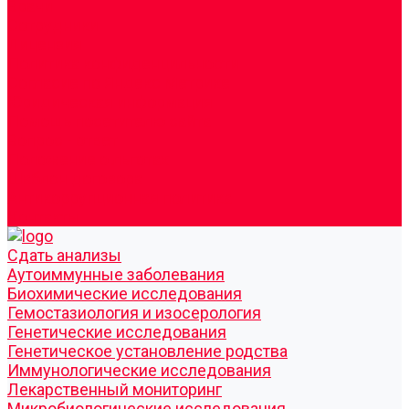
Врачи
Сотрудники
Лицензия
Политика конфиденцильности
Согласие по Яндекс Метрике
Юридическая информация
Помощь посетителю сайта
Вопрос - ответ
Положение о льготах
Шаблон договора
Антикоррупционная политика
Контакты
Cдать анализы
Аутоиммунные заболевания
Биохимические исследования
Гемостазиология и изосерология
Генетические исследования
Генетическое установление родства
Иммунологические исследования
Лекарственный мониторинг
Микробиологические исследования