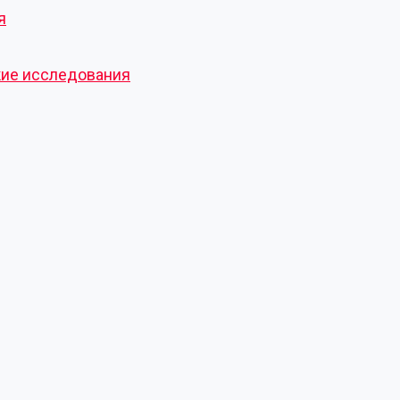
я
кие исследования