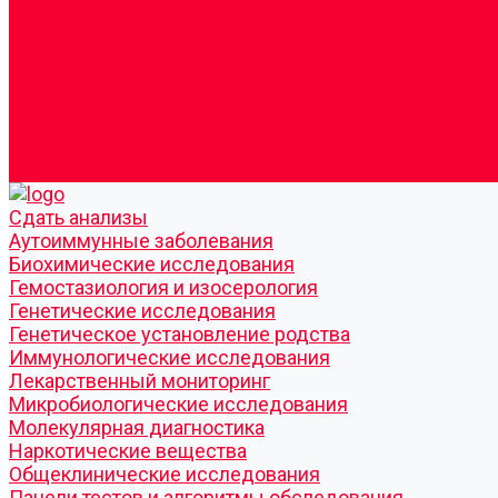
Согласие по Яндекс Метрике
Юридическая информация
Помощь посетителю сайта
Вопрос - ответ
Положение о льготах
Шаблон договора
Антикоррупционная политика
Контакты
Cдать анализы
Аутоиммунные заболевания
Биохимические исследования
Гемостазиология и изосерология
Генетические исследования
Генетическое установление родства
Иммунологические исследования
Лекарственный мониторинг
Микробиологические исследования
Молекулярная диагностика
Наркотические вещества
Общеклинические исследования
Панели тестов и алгоритмы обследования