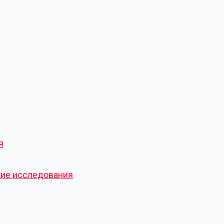
я
кие исследования