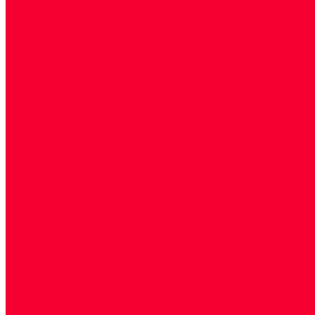
Акции
Прием специалистов
Диагностика
О нашем центре
Врачи
Сотрудники
Лицензия
Политика конфиденцильности
Согласие по Яндекс Метрике
Юридическая информация
Помощь посетителю сайта
Вопрос - ответ
Положение о льготах
Шаблон договора
Антикоррупционная политика
Контакты
...
Cдать анализы
Аутоиммунные заболевания
Биохимические исследования
Гемостазиология и изосерология