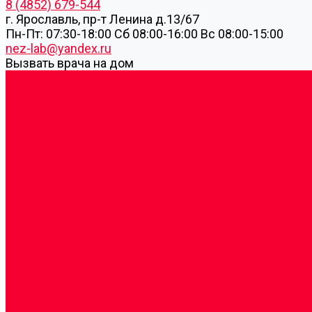
8 (4852) 679-544
г. Ярославль, пр-т Ленина д.13/67
Пн-Пт: 07:30-18:00 Cб 08:00-16:00 Вс 08:00-15:00
nez-lab@yandex.ru
Вызвать врача на дом
Cдать анализы
Аутоиммунные заболевания
Биохимические исследования
Гемостазиология и изосерология
Генетические исследования
Генетическое установление родства
Иммунологические исследования
Лекарственный мониторинг
Микробиологические исследования
Молекулярная диагностика
Наркотические вещества
Общеклинические исследования
Панели тестов и алгоритмы обследования
Серологические и иммунохимические исследовани
УЗИ
Цитогенетические исследования
Цитологические, морфологические и гистохимичес