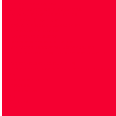
Генетические исследования
Генетическое установление родства
Иммунологические исследования
Лекарственный мониторинг
Микробиологические исследования
Молекулярная диагностика
Наркотические вещества
Общеклинические исследования
Панели тестов и алгоритмы обследования
Серологические и иммунохимические исследовани
УЗИ
Цитогенетические исследования
Цитологические, морфологические и гистохимичес
Акции
Прием специалистов
Диагностика
О нашем центре
Врачи
Сотрудники
Лицензия
Политика конфиденцильности