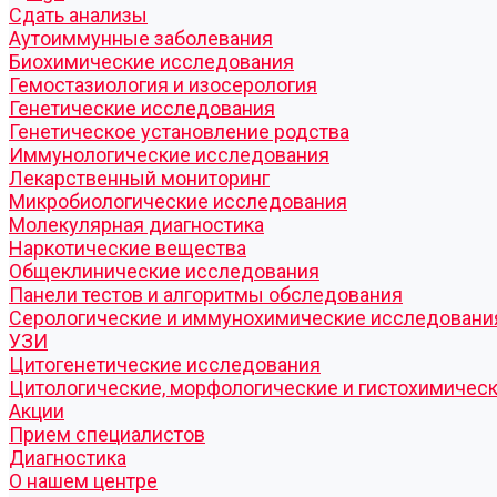
Cдать анализы
Аутоиммунные заболевания
Биохимические исследования
Гемостазиология и изосерология
Генетические исследования
Генетическое установление родства
Иммунологические исследования
Лекарственный мониторинг
Микробиологические исследования
Молекулярная диагностика
Наркотические вещества
Общеклинические исследования
Панели тестов и алгоритмы обследования
Серологические и иммунохимические исследовани
УЗИ
Цитогенетические исследования
Цитологические, морфологические и гистохимичес
Акции
Прием специалистов
Диагностика
О нашем центре