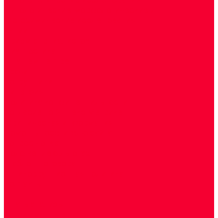
Цитологические, морфологические и
гистохимические исследования
Акции
Прием специалистов
Диагностика
О нашем центре
Врачи
Сотрудники
Лицензия
Политика конфиденцильности
Согласие по Яндекс Метрике
Юридическая информация
Помощь посетителю сайта
Вопрос - ответ
Положение о льготах
Шаблон договора
Антикоррупционная политика
Контакты
...
Cдать анализы
Аутоиммунные заболевания