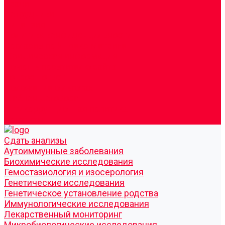
Врачи
Сотрудники
Лицензия
Политика конфиденцильности
Согласие по Яндекс Метрике
Юридическая информация
Помощь посетителю сайта
Вопрос - ответ
Положение о льготах
Шаблон договора
Антикоррупционная политика
Контакты
Cдать анализы
Аутоиммунные заболевания
Биохимические исследования
Гемостазиология и изосерология
Генетические исследования
Генетическое установление родства
Иммунологические исследования
Лекарственный мониторинг
Микробиологические исследования