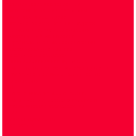
Биохимические исследования
Гемостазиология и изосерология
Генетические исследования
Генетическое установление родства
Иммунологические исследования
Лекарственный мониторинг
Микробиологические исследования
Молекулярная диагностика
Наркотические вещества
Общеклинические исследования
Панели тестов и алгоритмы обследования
Серологические и иммунохимические
исследования
УЗИ
Цитогенетические исследования
Цитологические, морфологические и
гистохимические исследования
Акции
Прием специалистов
Диагностика
О нашем центре