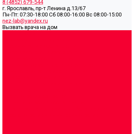
8 (4852) 679-544
г. Ярославль, пр-т Ленина д.13/67
Пн-Пт: 07:30-18:00 Cб 08:00-16:00 Вс 08:00-15:00
nez-lab@yandex.ru
Вызвать врача на дом
Cдать анализы
Аутоиммунные заболевания
Биохимические исследования
Гемостазиология и изосерология
Генетические исследования
Генетическое установление родства
Иммунологические исследования
Лекарственный мониторинг
Микробиологические исследования
Молекулярная диагностика
Наркотические вещества
Общеклинические исследования
Панели тестов и алгоритмы обследования
Серологические и иммунохимические
исследования
УЗИ
Цитогенетические исследования