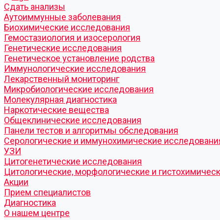
Cдать анализы
Аутоиммунные заболевания
Биохимические исследования
Гемостазиология и изосерология
Генетические исследования
Генетическое установление родства
Иммунологические исследования
Лекарственный мониторинг
Микробиологические исследования
Молекулярная диагностика
Наркотические вещества
Общеклинические исследования
Панели тестов и алгоритмы обследования
Серологические и иммунохимические исследовани
УЗИ
Цитогенетические исследования
Цитологические, морфологические и гистохимичес
Акции
Прием специалистов
Диагностика
О нашем центре