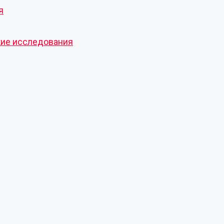
я
кие исследования