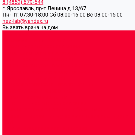
8 (4852) 679-544
г. Ярославль, пр-т Ленина д.13/67
Пн-Пт: 07:30-18:00 Cб 08:00-16:00 Вс 08:00-15:00
nez-lab@yandex.ru
Вызвать врача на дом
Cдать анализы
Аутоиммунные заболевания
Биохимические исследования
Гемостазиология и изосерология
Генетические исследования
Генетическое установление родства
Иммунологические исследования
Лекарственный мониторинг
Микробиологические исследования
Молекулярная диагностика
Наркотические вещества
Общеклинические исследования
Панели тестов и алгоритмы обследования
Серологические и иммунохимические исследовани
УЗИ
Цитогенетические исследования
Цитологические, морфологические и гистохимичес