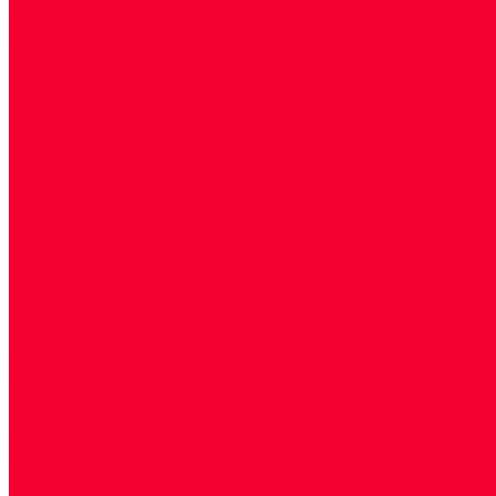
Акции
Прием специалистов
Диагностика
О нашем центре
Врачи
Сотрудники
Лицензия
Политика конфиденцильности
Согласие по Яндекс Метрике
Юридическая информация
Помощь посетителю сайта
Вопрос - ответ
Положение о льготах
Шаблон договора
Антикоррупционная политика
Контакты
...
Cдать анализы
Аутоиммунные заболевания
Биохимические исследования
Гемостазиология и изосерология