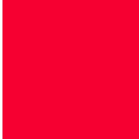
Генетические исследования
Генетическое установление родства
Иммунологические исследования
Лекарственный мониторинг
Микробиологические исследования
Молекулярная диагностика
Наркотические вещества
Общеклинические исследования
Панели тестов и алгоритмы обследования
Серологические и иммунохимические исследовани
УЗИ
Цитогенетические исследования
Цитологические, морфологические и гистохимичес
Акции
Прием специалистов
Диагностика
О нашем центре
Врачи
Сотрудники
Лицензия
Политика конфиденцильности