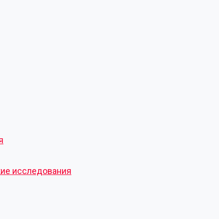
я
кие исследования