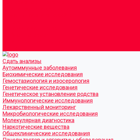
Согласие по Яндекс Метрике
Юридическая информация
Помощь посетителю сайта
Вопрос - ответ
Положение о льготах
Шаблон договора
Антикоррупционная политика
Контакты
Cдать анализы
Аутоиммунные заболевания
Биохимические исследования
Гемостазиология и изосерология
Генетические исследования
Генетическое установление родства
Иммунологические исследования
Лекарственный мониторинг
Микробиологические исследования
Молекулярная диагностика
Наркотические вещества
Общеклинические исследования
Панели тестов и алгоритмы обследования