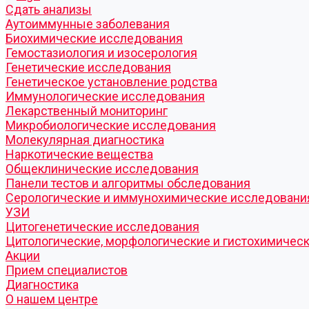
Cдать анализы
Аутоиммунные заболевания
Биохимические исследования
Гемостазиология и изосерология
Генетические исследования
Генетическое установление родства
Иммунологические исследования
Лекарственный мониторинг
Микробиологические исследования
Молекулярная диагностика
Наркотические вещества
Общеклинические исследования
Панели тестов и алгоритмы обследования
Серологические и иммунохимические исследовани
УЗИ
Цитогенетические исследования
Цитологические, морфологические и гистохимичес
Акции
Прием специалистов
Диагностика
О нашем центре