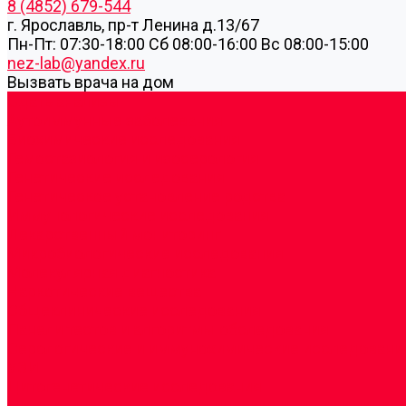
8 (4852) 679-544
г. Ярославль, пр-т Ленина д.13/67
Пн-Пт: 07:30-18:00 Cб 08:00-16:00 Вс 08:00-15:00
nez-lab@yandex.ru
Вызвать врача на дом
Cдать анализы
Аутоиммунные заболевания
Биохимические исследования
Гемостазиология и изосерология
Генетические исследования
Генетическое установление родства
Иммунологические исследования
Лекарственный мониторинг
Микробиологические исследования
Молекулярная диагностика
Наркотические вещества
Общеклинические исследования
Панели тестов и алгоритмы обследования
Серологические и иммунохимические исследовани
УЗИ
Цитогенетические исследования
Цитологические, морфологические и гистохимичес