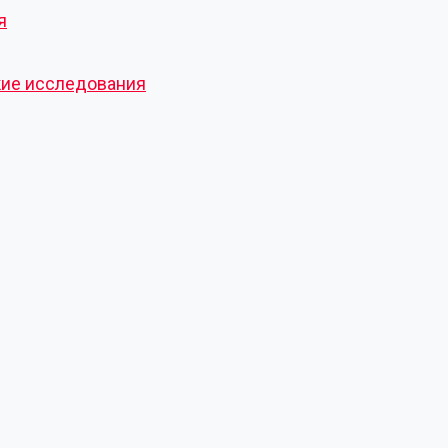
я
кие исследования