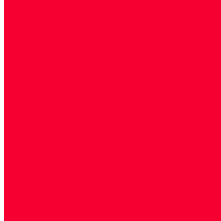
Генетические исследования
Генетическое установление родства
Иммунологические исследования
Лекарственный мониторинг
Микробиологические исследования
Молекулярная диагностика
Наркотические вещества
Общеклинические исследования
Панели тестов и алгоритмы обследования
Серологические и иммунохимические исследовани
УЗИ
Цитогенетические исследования
Цитологические, морфологические и гистохимичес
Акции
Прием специалистов
Диагностика
О нашем центре
Врачи
Сотрудники
Лицензия
Политика конфиденцильности