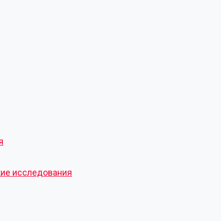
я
кие исследования