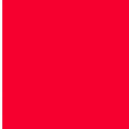
Акции
Прием специалистов
Диагностика
О нашем центре
Врачи
Сотрудники
Лицензия
Политика конфиденцильности
Согласие по Яндекс Метрике
Юридическая информация
Помощь посетителю сайта
Вопрос - ответ
Положение о льготах
Шаблон договора
Антикоррупционная политика
Контакты
...
Cдать анализы
Аутоиммунные заболевания
Биохимические исследования
Гемостазиология и изосерология