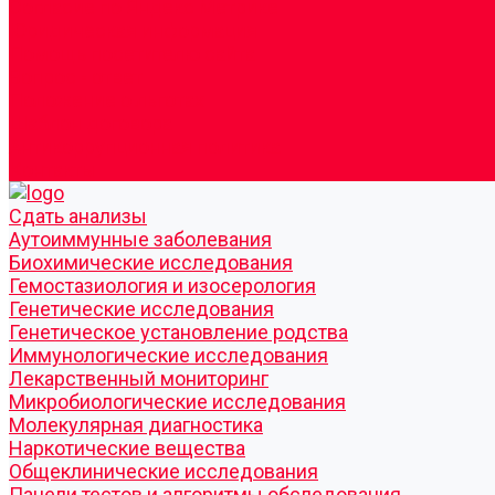
Согласие по Яндекс Метрике
Юридическая информация
Помощь посетителю сайта
Вопрос - ответ
Положение о льготах
Шаблон договора
Антикоррупционная политика
Контакты
Cдать анализы
Аутоиммунные заболевания
Биохимические исследования
Гемостазиология и изосерология
Генетические исследования
Генетическое установление родства
Иммунологические исследования
Лекарственный мониторинг
Микробиологические исследования
Молекулярная диагностика
Наркотические вещества
Общеклинические исследования
Панели тестов и алгоритмы обследования